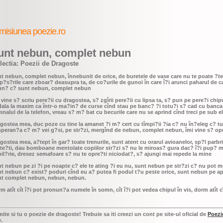
misiunea poezie.ro
unt nebun, complet nebun
lectia: Poezii de Dragoste
t nebun, complet nebun, înnebunit de orice, de buretele de vase care nu te poate ?terg
p?s?rile care zboar? deasupra ta, de co?urile de gunoi în care î?i arunci paharul de ca
un? c? sunt nebun, complet nebun
 vine s? scriu pere?ii cu dragostea, s? zgîrii pere?ii cu lipsa ta, s? pun pe pere?i chip
ala la maxim ca într-o ma?in? de curse cînd stau pe banc? ?i totu?i s? cad cu banca î
nalul de la telefon, vreau s? m? bat cu becurile care nu se aprind cînd treci pe sub
gostea mea, duc poze cu tine la amanet ?i m? cert cu tîmpi?ii ?ia c? nu în?eleg c? t
speran?a c? m? vei g?si, pe str?zi, mergînd de nebun, complet nebun, îmi vine s? opr
gostea mea, a?tept în gar? toate trenurile, sunt atent cu orarul avioanelor, sp?l parbr
te?ti, dau bomboane mentolate copiilor str?zi s? nu le miroas? gura dac? î?i pup? m
il?rie, dresez semafoare s? nu te opre?ti niciodat?, s? ajungi mai repede la mine
t nebun pe zi ?i pe noapte c? ele te ating ?i eu nu, sunt nebun pe str?zi c? nu pot me
t nebun c? exist? poduri cînd eu a? putea fi podul t?u peste orice, sunt nebun pe ap?
nt complet nebun, nebun, nebun.
m atît cît î?i pot pronun?a numele în somn, cît î?i pot vedea chipul în vis, dorm at
mite si tu o poezie de dragoste! Trebuie sa iti creezi un cont pe site-ul oficial de
Poezi
e.