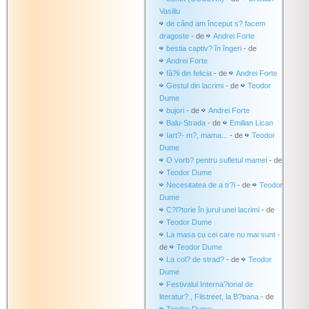
Vasiliu
de când am început s? facem
dragoste
- de
Andrei Forte
bestia captiv? în îngeri
- de
Andrei Forte
fâ?ii din felicia
- de
Andrei Forte
Gestul din lacrimi
- de
Teodor
Dume
bujori
- de
Andrei Forte
Balu-Strada
- de
Emilian Lican
Iart?- m?, mama...
- de
Teodor
Dume
O vorb? pentru sufletul mamei
- de
Teodor Dume
Necesitatea de a tr?i
- de
Teodor
Dume
C?l?torie în jurul unei lacrimi
- de
Teodor Dume
La masa cu cei care nu mai sunt
-
de
Teodor Dume
La col? de strad?
- de
Teodor
Dume
Festivalul Interna?ional de
literatur? , Filstreet, la B?bana
- de