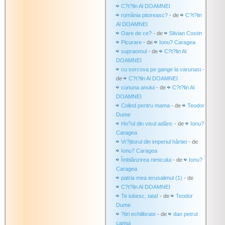
C?t?lin Al DOAMNEI
românia pitoreasc?
- de
C?t?lin
Al DOAMNEI
Oare de ce?
- de
Silvian Costin
Picurare
- de
Ionu? Caragea
supraomul
- de
C?t?lin Al
DOAMNEI
cu sorcova pe gange la varunasi
-
de
C?t?lin Al DOAMNEI
cununa anului
- de
C?t?lin Al
DOAMNEI
Colind pentru mama
- de
Teodor
Dume
Ho?ul din visul adânc
- de
Ionu?
Caragea
Vr?jitorul din imperiul hârtiei
- de
Ionu? Caragea
Îmblânzirea nimicului
- de
Ionu?
Caragea
patria mea ierusalimul (1)
- de
C?t?lin Al DOAMNEI
Te iubesc, tata!
- de
Teodor
Dume
?tiri echilibrate
- de
dan petrut
camui