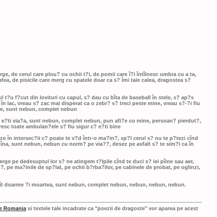
e, de cerul care plou? cu ochii t?i, de pomii care î?i întîlnesc umbra cu a ta,
fea, de pisicile care merg cu spatele doar ca s? îmi taie calea, dragostea s?
ul t?u f?cut din lovituri cu capul, s? dau cu bîta de baseball în stele, s? ap?s
n lac, vreau s? zac mai disperat ca o zebr? s? treci peste mine, vreau s?-?i fiu
 ele, sunt nebun, complet nebun
u e?ti via?a, sunt nebun, complet nebun, pun afi?e cu mine, persoan? pierdut?,
esc toate ambulan?ele s? fiu sigur c? e?ti bine
ize în intersec?ii c? poate te v?d într-o ma?in?, sp?l cerul s? nu te p?tezi cînd
îna, sunt nebun, nebun cu norm? pe via??, desez pe asfalt s? te sim?i ca în
rge pe dedesuptul lor s? ne atingem t?lpile cînd te duci s? iei pîine sau aer,
, pe ma?inile de sp?lat, pe ochii b?rba?ilor, pe cabinele de probat, pe oglinzi,
ît cît doarme ?i moartea, sunt nebun, complet nebun, nebun, nebun, nebun.
e Romania
si textele tale incadrate ca "poezii de dragoste" vor aparea pe acest