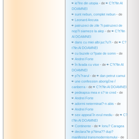
ie?ire din utopia
- de
C?t?lin Al
DOAMNEI
sunt nebun, complet nebun
- de
Leonard Ancuta
patruzeci de zile ?i patruzeci de
nop?i siameze la alep
- de
C?t?lin
Al DOAMNEI
dans cu miei albi juc?u?i
- de
C?
t?lin Al DOAMNEI
cu buzele cr?pate de somn
- de
Andrei Forte
în livada cu vise
- de
C?t?lin Al
DOAMNEI
p?s?rarul
- de
dan petrut camui
une confession aborigčne ŕ
canberra
- de
C?t?lin Al DOAMNEI
pedeapsa mea e s? te cred
- de
Andrei Forte
adormi neterminat?-n abis
- de
Andrei Forte
sex-appeal în evul mediu
- de
C?
t?lin Al DOAMNEI
Continente
- de
Ionu? Caragea
declara?ie p?tima?? dup?
manifestul transmodernismului
- de