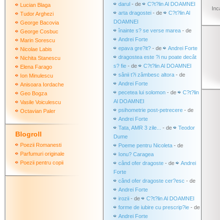
darul
- de
C?t?lin Al DOAMNEI
Lucian Blaga
Inc
arta dragostei
- de
C?t?lin Al
Tudor Arghezi
DOAMNEI
George Bacovia
înainte s? se verse marea
- de
George Cosbuc
Andrei Forte
Marin Sorescu
epava gre?it?
- de
Andrei Forte
Nicolae Labis
dragostea este ?i nu poate decât
Nichita Stanescu
s? fie
- de
C?t?lin Al DOAMNEI
Elena Farago
sânii t?i zâmbesc altora
- de
Ion Minulescu
Andrei Forte
Anisoara Iordache
pecetea lui solomon
- de
C?t?lin
Geo Bogza
Al DOAMNEI
Vasile Voiculescu
psihometrie post-petrecere
- de
Octavian Paler
Andrei Forte
Tata, AMR 3 zile...
- de
Teodor
Blogroll
Dume
Poezii Romanesti
Poeme pentru Nicoleta
- de
Parfumuri originale
Ionu? Caragea
Poezii pentru copii
când ofer dragoste
- de
Andrei
Forte
când ofer dragoste cer?esc
- de
Andrei Forte
irozii
- de
C?t?lin Al DOAMNEI
forme de iubire cu prescrip?ie
- de
Andrei Forte