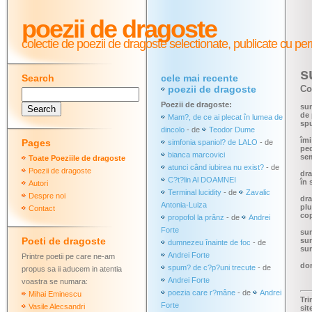
poezii de dragoste
colectie de poezii de dragoste selectionate,
publicate cu per
s
Search
cele mai recente
poezii de dragoste
Co
Poezii de dragoste:
sun
de 
Mam?, de ce ai plecat în lumea de
sp
dincolo
- de
Teodor Dume
îmi
Pages
simfonia spaniol? de LALO
- de
ped
bianca marcovici
sem
Toate Poeziile de dragoste
atunci când iubirea nu exist?
- de
Poezii de dragoste
dra
C?t?lin Al DOAMNEI
în 
Autori
Terminal lucidity
- de
Zavalic
Despre noi
dra
Antonia-Luiza
plu
Contact
cop
propofol la prânz
- de
Andrei
Forte
sun
Poeti de dragoste
sun
dumnezeu înainte de foc
- de
su
Andrei Forte
Printre poetii pe care ne-am
dor
spum? de c?p?uni trecute
- de
propus sa ii aducem in atentia
Andrei Forte
voastra se numara:
poezia care r?mâne
- de
Andrei
Mihai Eminescu
Tri
Forte
Vasile Alecsandri
sit