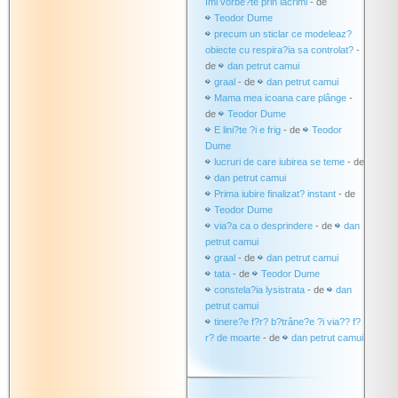
îmi vorbe?te prin lacrimi
- de
Teodor Dume
precum un sticlar ce modeleaz?
obiecte cu respira?ia sa controlat?
-
de
dan petrut camui
graal
- de
dan petrut camui
Mama mea icoana care plânge
-
de
Teodor Dume
E lini?te ?i e frig
- de
Teodor
Dume
lucruri de care iubirea se teme
- de
dan petrut camui
Prima iubire finalizat? instant
- de
Teodor Dume
via?a ca o desprindere
- de
dan
petrut camui
graal
- de
dan petrut camui
tata
- de
Teodor Dume
constela?ia lysistrata
- de
dan
petrut camui
tinere?e f?r? b?trâne?e ?i via?? f?
r? de moarte
- de
dan petrut camui