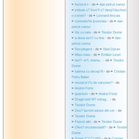
factorul x
- de
dan petrut camui
trebuie s? înve?i s? desp?duchezi
o comet?
- de
Leonard Ancuta
constela?ia lysistrata
- de
dan
petrut camui
Vis cu tata
- de
Teodor Dume
a doua iarn? cu tine
- de
dan
petrut camui
Reculegere
- de
Vlad Opran
Miau-miau
- de
Emilian Lican
Iart?- m?, mama...
- de
Teodor
Dume
Iubirea cu decep?ii
- de
Cristian
Petru Balan
nectarul t?u de narcisist?
- de
Andrei Forte
quantum
- de
Andrei Forte
Dragii mei! M? retrag...
- de
Teodor Dume
Dou? lacrimi aduse din cer
- de
Teodor Dume
Fluturii albi
- de
Teodor Dume
Ofert? incontestabil?
- de
Teodor
Dume
Sonet (CCCLVIII)
- de
Cristian