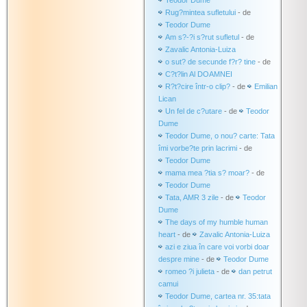
Teodor Dume
Rug?mintea sufletului
- de
Teodor Dume
Am s?-?i s?rut sufletul
- de
Zavalic Antonia-Luiza
o sut? de secunde f?r? tine
- de
C?t?lin Al DOAMNEI
R?t?cire într-o clip?
- de
Emilian
Lican
Un fel de c?utare
- de
Teodor
Dume
Teodor Dume, o nou? carte: Tata
îmi vorbe?te prin lacrimi
- de
Teodor Dume
mama mea ?tia s? moar?
- de
Teodor Dume
Tata, AMR 3 zile
- de
Teodor
Dume
The days of my humble human
heart
- de
Zavalic Antonia-Luiza
azi e ziua în care voi vorbi doar
despre mine
- de
Teodor Dume
romeo ?i julieta
- de
dan petrut
camui
Teodor Dume, cartea nr. 35:tata