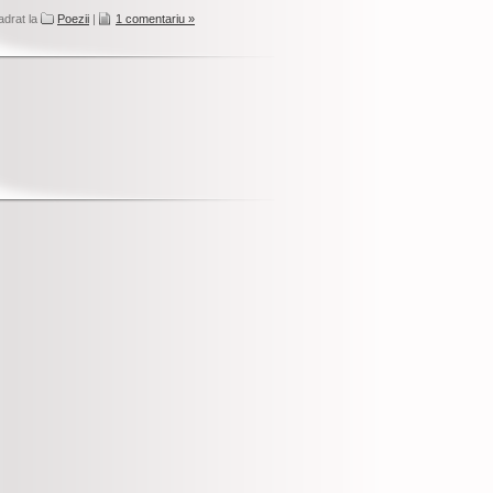
adrat la
Poezii
|
1 comentariu »