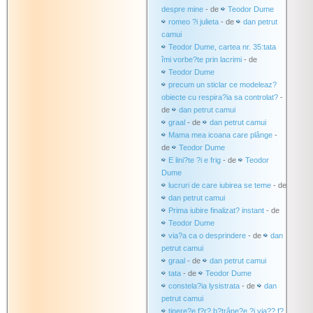
despre mine
- de
Teodor Dume
romeo ?i julieta
- de
dan petrut
camui
Teodor Dume, cartea nr. 35:tata
îmi vorbe?te prin lacrimi
- de
Teodor Dume
precum un sticlar ce modeleaz?
obiecte cu respira?ia sa controlat?
-
de
dan petrut camui
graal
- de
dan petrut camui
Mama mea icoana care plânge
-
de
Teodor Dume
E lini?te ?i e frig
- de
Teodor
Dume
lucruri de care iubirea se teme
- de
dan petrut camui
Prima iubire finalizat? instant
- de
Teodor Dume
via?a ca o desprindere
- de
dan
petrut camui
graal
- de
dan petrut camui
tata
- de
Teodor Dume
constela?ia lysistrata
- de
dan
petrut camui
tinere?e f?r? b?trâne?e ?i via?? f?