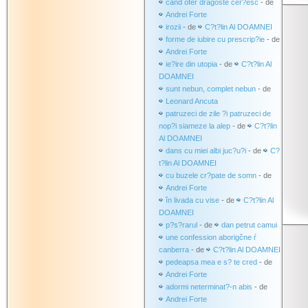
când ofer dragoste cer?esc
- de
Andrei Forte
irozii
- de
C?t?lin Al DOAMNEI
forme de iubire cu prescrip?ie
- de
Andrei Forte
ie?ire din utopia
- de
C?t?lin Al
DOAMNEI
sunt nebun, complet nebun
- de
Leonard Ancuta
patruzeci de zile ?i patruzeci de
nop?i siameze la alep
- de
C?t?lin
Al DOAMNEI
dans cu miei albi juc?u?i
- de
C?
t?lin Al DOAMNEI
cu buzele cr?pate de somn
- de
Andrei Forte
în livada cu vise
- de
C?t?lin Al
DOAMNEI
p?s?rarul
- de
dan petrut camui
une confession aborigčne ŕ
canberra
- de
C?t?lin Al DOAMNEI
pedeapsa mea e s? te cred
- de
Andrei Forte
adormi neterminat?-n abis
- de
Andrei Forte