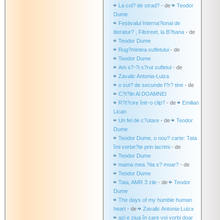
La col? de strad?
- de
Teodor
Dume
Festivalul Interna?ional de
literatur? , Filstreet, la B?bana
- de
Teodor Dume
Rug?mintea sufletului
- de
Teodor Dume
Am s?-?i s?rut sufletul
- de
Zavalic Antonia-Luiza
o sut? de secunde f?r? tine
- de
C?t?lin Al DOAMNEI
R?t?cire într-o clip?
- de
Emilian
Lican
Un fel de c?utare
- de
Teodor
Dume
Teodor Dume, o nou? carte: Tata
îmi vorbe?te prin lacrimi
- de
Teodor Dume
mama mea ?tia s? moar?
- de
Teodor Dume
Tata, AMR 3 zile
- de
Teodor
Dume
The days of my humble human
heart
- de
Zavalic Antonia-Luiza
azi e ziua în care voi vorbi doar