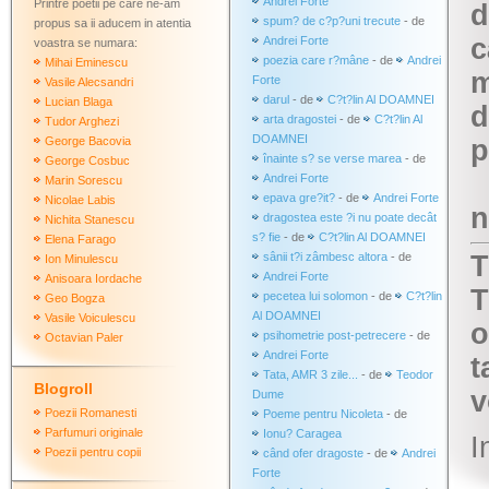
Andrei Forte
Printre poetii pe care ne-am
d
spum? de c?p?uni trecute
- de
propus sa ii aducem in atentia
c
Andrei Forte
voastra se numara:
poezia care r?mâne
- de
Andrei
Mihai Eminescu
m
Forte
Vasile Alecsandri
darul
- de
C?t?lin Al DOAMNEI
Lucian Blaga
d
arta dragostei
- de
C?t?lin Al
Tudor Arghezi
DOAMNEI
George Bacovia
p
înainte s? se verse marea
- de
George Cosbuc
Andrei Forte
Marin Sorescu
epava gre?it?
- de
Andrei Forte
Nicolae Labis
n
dragostea este ?i nu poate decât
Nichita Stanescu
s? fie
- de
C?t?lin Al DOAMNEI
Elena Farago
sânii t?i zâmbesc altora
- de
T
Ion Minulescu
Andrei Forte
Anisoara Iordache
T
pecetea lui solomon
- de
C?t?lin
Geo Bogza
Al DOAMNEI
Vasile Voiculescu
o
psihometrie post-petrecere
- de
Octavian Paler
Andrei Forte
t
Tata, AMR 3 zile...
- de
Teodor
Blogroll
v
Dume
Poezii Romanesti
Poeme pentru Nicoleta
- de
Parfumuri originale
Ionu? Caragea
I
Poezii pentru copii
când ofer dragoste
- de
Andrei
Forte