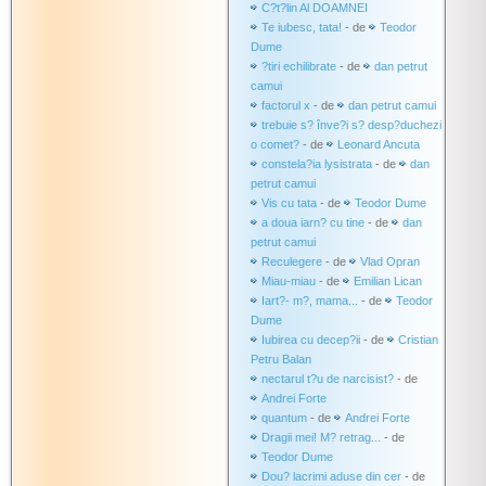
C?t?lin Al DOAMNEI
Te iubesc, tata!
- de
Teodor
Dume
?tiri echilibrate
- de
dan petrut
camui
factorul x
- de
dan petrut camui
trebuie s? înve?i s? desp?duchezi
o comet?
- de
Leonard Ancuta
constela?ia lysistrata
- de
dan
petrut camui
Vis cu tata
- de
Teodor Dume
a doua iarn? cu tine
- de
dan
petrut camui
Reculegere
- de
Vlad Opran
Miau-miau
- de
Emilian Lican
Iart?- m?, mama...
- de
Teodor
Dume
Iubirea cu decep?ii
- de
Cristian
Petru Balan
nectarul t?u de narcisist?
- de
Andrei Forte
quantum
- de
Andrei Forte
Dragii mei! M? retrag...
- de
Teodor Dume
Dou? lacrimi aduse din cer
- de