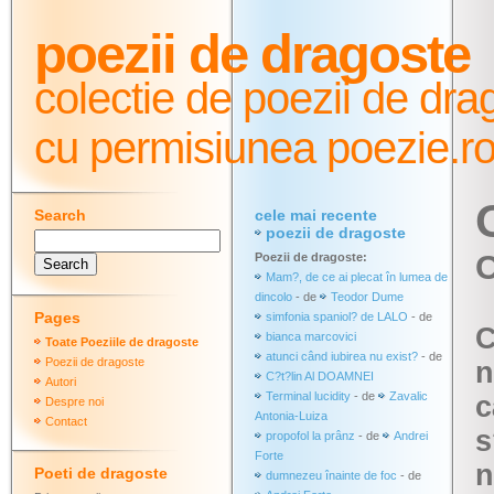
poezii de dragoste
colectie de poezii de dra
cu permisiunea poezie.r
Search
cele mai recente
poezii de dragoste
C
Poezii de dragoste:
Mam?, de ce ai plecat în lumea de
dincolo
- de
Teodor Dume
Pages
simfonia spaniol? de LALO
- de
C
bianca marcovici
Toate Poeziile de dragoste
atunci când iubirea nu exist?
- de
Poezii de dragoste
n
C?t?lin Al DOAMNEI
Autori
Terminal lucidity
- de
Zavalic
c
Despre noi
Antonia-Luiza
Contact
s
propofol la prânz
- de
Andrei
Forte
n
Poeti de dragoste
dumnezeu înainte de foc
- de