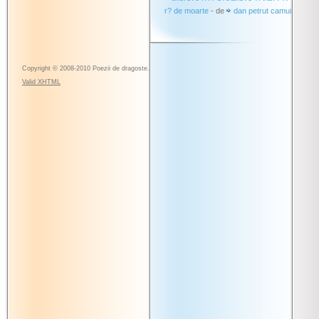
r? de moarte
- de
dan petrut camui
Copyright © 2008-2010 Poezii de dragoste.
Valid
XHTML