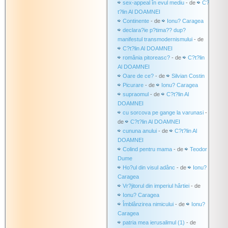
sex-appeal în evul mediu
- de
C?
t?lin Al DOAMNEI
Continente
- de
Ionu? Caragea
declara?ie p?tima?? dup?
manifestul transmodernismului
- de
C?t?lin Al DOAMNEI
românia pitoreasc?
- de
C?t?lin
Al DOAMNEI
Oare de ce?
- de
Silvian Costin
Picurare
- de
Ionu? Caragea
supraomul
- de
C?t?lin Al
DOAMNEI
cu sorcova pe gange la varunasi
-
de
C?t?lin Al DOAMNEI
cununa anului
- de
C?t?lin Al
DOAMNEI
Colind pentru mama
- de
Teodor
Dume
Ho?ul din visul adânc
- de
Ionu?
Caragea
Vr?jitorul din imperiul hârtiei
- de
Ionu? Caragea
Îmblânzirea nimicului
- de
Ionu?
Caragea
patria mea ierusalimul (1)
- de