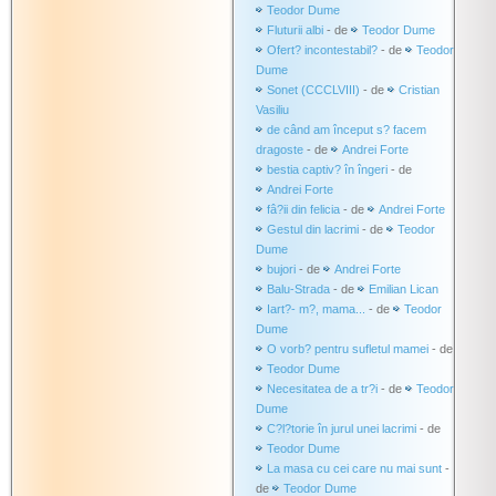
Teodor Dume
Fluturii albi
- de
Teodor Dume
Ofert? incontestabil?
- de
Teodor
Dume
Sonet (CCCLVIII)
- de
Cristian
Vasiliu
de când am început s? facem
dragoste
- de
Andrei Forte
bestia captiv? în îngeri
- de
Andrei Forte
fâ?ii din felicia
- de
Andrei Forte
Gestul din lacrimi
- de
Teodor
Dume
bujori
- de
Andrei Forte
Balu-Strada
- de
Emilian Lican
Iart?- m?, mama...
- de
Teodor
Dume
O vorb? pentru sufletul mamei
- de
Teodor Dume
Necesitatea de a tr?i
- de
Teodor
Dume
C?l?torie în jurul unei lacrimi
- de
Teodor Dume
La masa cu cei care nu mai sunt
-
de
Teodor Dume