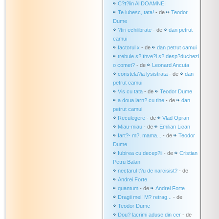
C?t?lin Al DOAMNEI
Te iubesc, tata!
- de
Teodor
Dume
?tiri echilibrate
- de
dan petrut
camui
factorul x
- de
dan petrut camui
trebuie s? înve?i s? desp?duchezi
o comet?
- de
Leonard Ancuta
constela?ia lysistrata
- de
dan
petrut camui
Vis cu tata
- de
Teodor Dume
a doua iarn? cu tine
- de
dan
petrut camui
Reculegere
- de
Vlad Opran
Miau-miau
- de
Emilian Lican
Iart?- m?, mama...
- de
Teodor
Dume
Iubirea cu decep?ii
- de
Cristian
Petru Balan
nectarul t?u de narcisist?
- de
Andrei Forte
quantum
- de
Andrei Forte
Dragii mei! M? retrag...
- de
Teodor Dume
Dou? lacrimi aduse din cer
- de