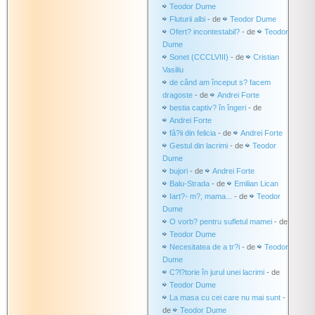
Teodor Dume
Fluturii albi
- de
Teodor Dume
Ofert? incontestabil?
- de
Teodor
Dume
Sonet (CCCLVIII)
- de
Cristian
Vasiliu
de când am început s? facem
dragoste
- de
Andrei Forte
bestia captiv? în îngeri
- de
Andrei Forte
fâ?ii din felicia
- de
Andrei Forte
Gestul din lacrimi
- de
Teodor
Dume
bujori
- de
Andrei Forte
Balu-Strada
- de
Emilian Lican
Iart?- m?, mama...
- de
Teodor
Dume
O vorb? pentru sufletul mamei
- de
Teodor Dume
Necesitatea de a tr?i
- de
Teodor
Dume
C?l?torie în jurul unei lacrimi
- de
Teodor Dume
La masa cu cei care nu mai sunt
-
de
Teodor Dume