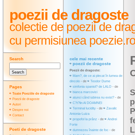
poezii de dragoste
colectie de poezii de dra
cu permisiunea poezie.r
Search
cele mai recente
poezii de dragoste
C
Poezii de dragoste:
Mam?, de ce ai plecat în lumea de
dincolo
- de
Teodor Dume
Pages
simfonia spaniol? de LALO
- de
S
bianca marcovici
Toate Poeziile de dragoste
atunci când iubirea nu exist?
- de
Poezii de dragoste
p
C?t?lin Al DOAMNEI
Autori
Terminal lucidity
- de
Zavalic
P
Despre noi
Antonia-Luiza
Contact
f
propofol la prânz
- de
Andrei
Forte
L
Poeti de dragoste
dumnezeu înainte de foc
- de