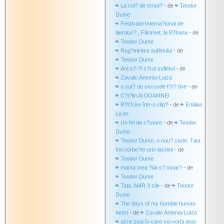
La col? de strad?
- de
Teodor
Dume
Festivalul Interna?ional de
literatur? , Filstreet, la B?bana
- de
Teodor Dume
Rug?mintea sufletului
- de
Teodor Dume
Am s?-?i s?rut sufletul
- de
Zavalic Antonia-Luiza
o sut? de secunde f?r? tine
- de
C?t?lin Al DOAMNEI
R?t?cire într-o clip?
- de
Emilian
Lican
Un fel de c?utare
- de
Teodor
Dume
Teodor Dume, o nou? carte: Tata
îmi vorbe?te prin lacrimi
- de
Teodor Dume
mama mea ?tia s? moar?
- de
Teodor Dume
Tata, AMR 3 zile
- de
Teodor
Dume
The days of my humble human
heart
- de
Zavalic Antonia-Luiza
azi e ziua în care voi vorbi doar