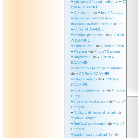
sex-appeal în evul mediu
- de
C?
t?lin Al DOAMNEI
Continente
- de
Ionu? Caragea
declara?ie p?tima?? dup?
manifestul transmodernismului
- de
C?t?lin Al DOAMNEI
românia pitoreasc?
- de
C?t?lin
Al DOAMNEI
Oare de ce?
- de
Silvian Costin
Picurare
- de
Ionu? Caragea
supraomul
- de
C?t?lin Al
DOAMNEI
cu sorcova pe gange la varunasi
-
de
C?t?lin Al DOAMNEI
cununa anului
- de
C?t?lin Al
DOAMNEI
Colind pentru mama
- de
Teodor
Dume
Ho?ul din visul adânc
- de
Ionu?
Caragea
Vr?jitorul din imperiul hârtiei
- de
Ionu? Caragea
Îmblânzirea nimicului
- de
Ionu?
Caragea
patria mea ierusalimul (1)
- de