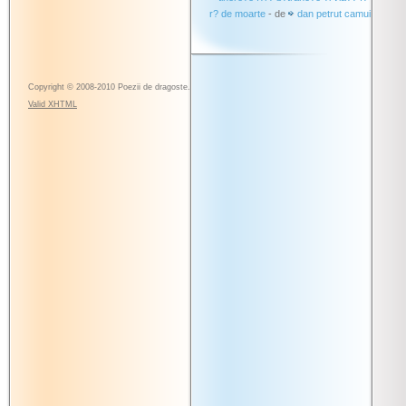
r? de moarte
- de
dan petrut camui
Copyright © 2008-2010 Poezii de dragoste.
Valid
XHTML