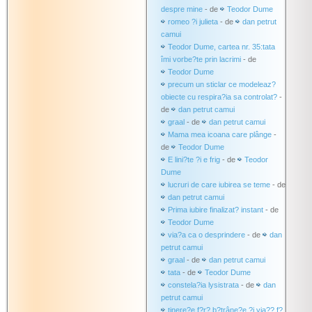
despre mine
- de
Teodor Dume
romeo ?i julieta
- de
dan petrut
camui
Teodor Dume, cartea nr. 35:tata
îmi vorbe?te prin lacrimi
- de
Teodor Dume
precum un sticlar ce modeleaz?
obiecte cu respira?ia sa controlat?
-
de
dan petrut camui
graal
- de
dan petrut camui
Mama mea icoana care plânge
-
de
Teodor Dume
E lini?te ?i e frig
- de
Teodor
Dume
lucruri de care iubirea se teme
- de
dan petrut camui
Prima iubire finalizat? instant
- de
Teodor Dume
via?a ca o desprindere
- de
dan
petrut camui
graal
- de
dan petrut camui
tata
- de
Teodor Dume
constela?ia lysistrata
- de
dan
petrut camui
tinere?e f?r? b?trâne?e ?i via?? f?