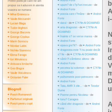
Andrei Forte
Printre poetii pe care ne-am
b
spum? de c?p?uni trecute
- de
propus sa ii aducem in atentia
A
Andrei Forte
voastra se numara:
poezia care r?mâne
- de
Andrei
Mihai Eminescu
i
Forte
Vasile Alecsandri
darul
- de
C?t?lin Al DOAMNEI
Lucian Blaga
arta dragostei
- de
C?t?lin Al
Tudor Arghezi
DOAMNEI
George Bacovia
N
înainte s? se verse marea
- de
George Cosbuc
s
Andrei Forte
Marin Sorescu
epava gre?it?
- de
Andrei Forte
Nicolae Labis
I
dragostea este ?i nu poate decât
Nichita Stanescu
s? fie
- de
C?t?lin Al DOAMNEI
Elena Farago
d
sânii t?i zâmbesc altora
- de
Ion Minulescu
Andrei Forte
V
Anisoara Iordache
pecetea lui solomon
- de
C?t?lin
Geo Bogza
m
Al DOAMNEI
Vasile Voiculescu
psihometrie post-petrecere
- de
Octavian Paler
D
Andrei Forte
Tata, AMR 3 zile...
- de
Teodor
u
Blogroll
Dume
Poezii Romanesti
Poeme pentru Nicoleta
- de
Parfumuri originale
Ionu? Caragea
A
Poezii pentru copii
când ofer dragoste
- de
Andrei
Forte