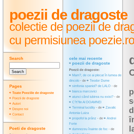
poezii de dragoste
colectie de poezii de dra
cu permisiunea poezie.r
Search
cele mai recente
poezii de dragoste
C
Poezii de dragoste:
Mam?, de ce ai plecat în lumea de
dincolo
- de
Teodor Dume
Pages
simfonia spaniol? de LALO
- de
p
bianca marcovici
Toate Poeziile de dragoste
atunci când iubirea nu exist?
- de
Poezii de dragoste
s
C?t?lin Al DOAMNEI
Autori
Terminal lucidity
- de
Zavalic
d
Despre noi
Antonia-Luiza
Contact
î
propofol la prânz
- de
Andrei
Forte
l
Poeti de dragoste
dumnezeu înainte de foc
- de