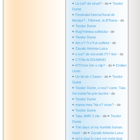
La col? de strad?
- de
Teodor
Dume
Festivalul Interna?ional de
literatur? , Filstreet, la B?bana
- de
Teodor Dume
Rug?mintea sufletului
- de
Teodor Dume
Am s?-?i s?rut sufletul
- de
Zavalic Antonia-Luiza
o sut? de secunde f?r? tine
- de
C?t?lin Al DOAMNEI
R?t?cire într-o clip?
- de
Emilian
Lican
Un fel de c?utare
- de
Teodor
Dume
Teodor Dume, o nou? carte: Tata
îmi vorbe?te prin lacrimi
- de
Teodor Dume
mama mea ?tia s? moar?
- de
Teodor Dume
Tata, AMR 3 zile
- de
Teodor
Dume
The days of my humble human
heart
- de
Zavalic Antonia-Luiza
azi e ziua în care voi vorbi doar