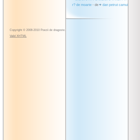
r? de moarte
- de
dan petrut camui
Copyright © 2008-2010 Poezii de dragoste.
Valid
XHTML