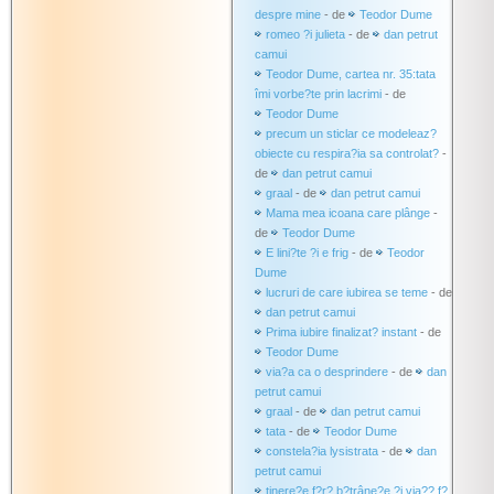
despre mine
- de
Teodor Dume
romeo ?i julieta
- de
dan petrut
camui
Teodor Dume, cartea nr. 35:tata
îmi vorbe?te prin lacrimi
- de
Teodor Dume
precum un sticlar ce modeleaz?
obiecte cu respira?ia sa controlat?
-
de
dan petrut camui
graal
- de
dan petrut camui
Mama mea icoana care plânge
-
de
Teodor Dume
E lini?te ?i e frig
- de
Teodor
Dume
lucruri de care iubirea se teme
- de
dan petrut camui
Prima iubire finalizat? instant
- de
Teodor Dume
via?a ca o desprindere
- de
dan
petrut camui
graal
- de
dan petrut camui
tata
- de
Teodor Dume
constela?ia lysistrata
- de
dan
petrut camui
tinere?e f?r? b?trâne?e ?i via?? f?