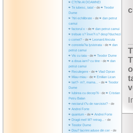
C?t?lin Al DOAMNEI
Te iubesc, tata!
- de
Teodor
c
Dume
?tiri echilibrate
- de
dan petrut
camui
factorul x
- de
dan petrut camui
trebuie s? înve?i s? desp?duchezi
o comet?
- de
Leonard Ancuta
constela?ia lysistrata
- de
dan
T
petrut camui
Vis cu tata
- de
Teodor Dume
T
a doua iarn? cu tine
- de
dan
petrut camui
o
Reculegere
- de
Vlad Opran
t
Miau-miau
- de
Emilian Lican
Iart?- m?, mama...
- de
Teodor
v
Dume
Iubirea cu decep?ii
- de
Cristian
I
Petru Balan
nectarul t?u de narcisist?
- de
Andrei Forte
quantum
- de
Andrei Forte
Dragii mei! M? retrag...
- de
Teodor Dume
Dou? lacrimi aduse din cer
- de