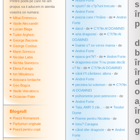
Andrei Forte
Printre poetii pe care ne-am
s
spum? de c?p?uni trecute
- de
propus sa ii aducem in atentia
î
Andrei Forte
voastra se numara:
poezia care r?mâne
- de
Andrei
Mihai Eminescu
p
Forte
Vasile Alecsandri
darul
- de
C?t?lin Al DOAMNEI
Lucian Blaga
arta dragostei
- de
C?t?lin Al
Tudor Arghezi
DOAMNEI
George Bacovia
d
înainte s? se verse marea
- de
George Cosbuc
b
Andrei Forte
Marin Sorescu
epava gre?it?
- de
Andrei Forte
Nicolae Labis
î
dragostea este ?i nu poate decât
Nichita Stanescu
s? fie
- de
C?t?lin Al DOAMNEI
Elena Farago
î
sânii t?i zâmbesc altora
- de
Ion Minulescu
Andrei Forte
d
Anisoara Iordache
pecetea lui solomon
- de
C?t?lin
Geo Bogza
o
Al DOAMNEI
Vasile Voiculescu
psihometrie post-petrecere
- de
Octavian Paler
a
Andrei Forte
Tata, AMR 3 zile...
- de
Teodor
î
Blogroll
Dume
o
Poezii Romanesti
Poeme pentru Nicoleta
- de
Parfumuri originale
Ionu? Caragea
g
Poezii pentru copii
când ofer dragoste
- de
Andrei
Forte