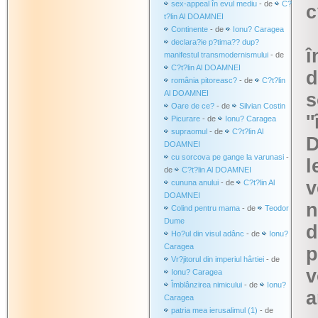
sex-appeal în evul mediu
- de
C?
c
t?lin Al DOAMNEI
Continente
- de
Ionu? Caragea
declara?ie p?tima?? dup?
î
manifestul transmodernismului
- de
C?t?lin Al DOAMNEI
d
românia pitoreasc?
- de
C?t?lin
Al DOAMNEI
s
Oare de ce?
- de
Silvian Costin
'
Picurare
- de
Ionu? Caragea
supraomul
- de
C?t?lin Al
D
DOAMNEI
cu sorcova pe gange la varunasi
-
l
de
C?t?lin Al DOAMNEI
v
cununa anului
- de
C?t?lin Al
DOAMNEI
n
Colind pentru mama
- de
Teodor
Dume
Ho?ul din visul adânc
- de
Ionu?
Caragea
p
Vr?jitorul din imperiul hârtiei
- de
v
Ionu? Caragea
Îmblânzirea nimicului
- de
Ionu?
a
Caragea
patria mea ierusalimul (1)
- de