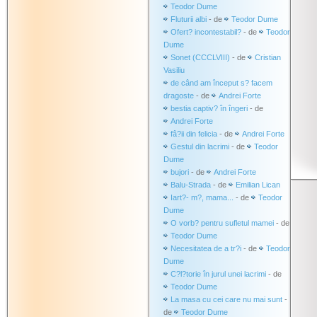
Teodor Dume
Fluturii albi
- de
Teodor Dume
Ofert? incontestabil?
- de
Teodor
Dume
Sonet (CCCLVIII)
- de
Cristian
Vasiliu
de când am început s? facem
dragoste
- de
Andrei Forte
bestia captiv? în îngeri
- de
Andrei Forte
fâ?ii din felicia
- de
Andrei Forte
Gestul din lacrimi
- de
Teodor
Dume
bujori
- de
Andrei Forte
Balu-Strada
- de
Emilian Lican
Iart?- m?, mama...
- de
Teodor
Dume
O vorb? pentru sufletul mamei
- de
Teodor Dume
Necesitatea de a tr?i
- de
Teodor
Dume
C?l?torie în jurul unei lacrimi
- de
Teodor Dume
La masa cu cei care nu mai sunt
-
de
Teodor Dume