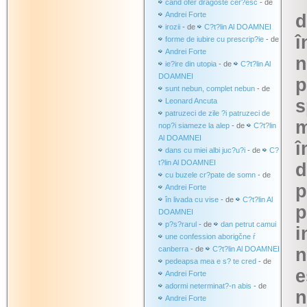
când ofer dragoste cer?esc
- de
Andrei Forte
d
irozii
- de
C?t?lin Al DOAMNEI
î
forme de iubire cu prescrip?ie
- de
Andrei Forte
n
ie?ire din utopia
- de
C?t?lin Al
DOAMNEI
p
sunt nebun, complet nebun
- de
s
Leonard Ancuta
patruzeci de zile ?i patruzeci de
m
nop?i siameze la alep
- de
C?t?lin
Al DOAMNEI
î
dans cu miei albi juc?u?i
- de
C?
t?lin Al DOAMNEI
d
cu buzele cr?pate de somn
- de
p
Andrei Forte
în livada cu vise
- de
C?t?lin Al
p
DOAMNEI
p?s?rarul
- de
dan petrut camui
i
une confession aborigčne ŕ
canberra
- de
C?t?lin Al DOAMNEI
n
pedeapsa mea e s? te cred
- de
e
Andrei Forte
adormi neterminat?-n abis
- de
n
Andrei Forte