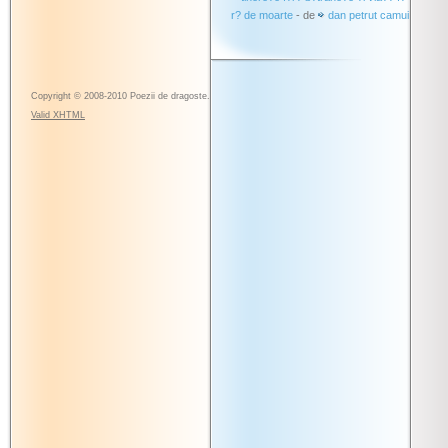
r? de moarte
- de
dan petrut camui
Copyright © 2008-2010 Poezii de dragoste.
Valid
XHTML