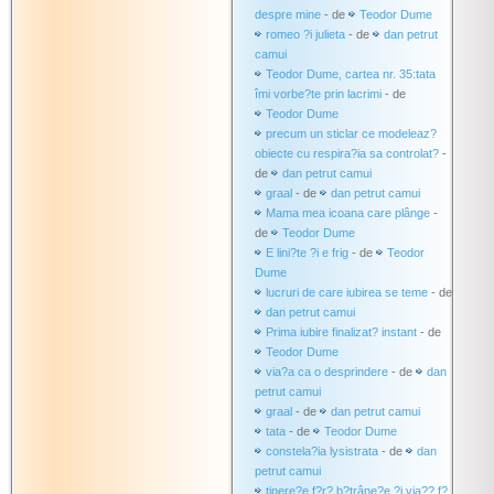
despre mine
- de
Teodor Dume
romeo ?i julieta
- de
dan petrut
camui
Teodor Dume, cartea nr. 35:tata
îmi vorbe?te prin lacrimi
- de
Teodor Dume
precum un sticlar ce modeleaz?
obiecte cu respira?ia sa controlat?
-
de
dan petrut camui
graal
- de
dan petrut camui
Mama mea icoana care plânge
-
de
Teodor Dume
E lini?te ?i e frig
- de
Teodor
Dume
lucruri de care iubirea se teme
- de
dan petrut camui
Prima iubire finalizat? instant
- de
Teodor Dume
via?a ca o desprindere
- de
dan
petrut camui
graal
- de
dan petrut camui
tata
- de
Teodor Dume
constela?ia lysistrata
- de
dan
petrut camui
tinere?e f?r? b?trâne?e ?i via?? f?