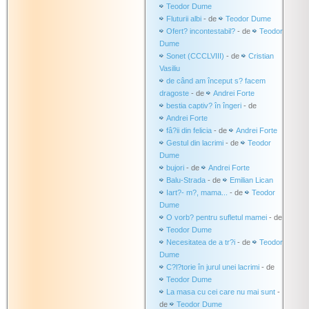
Teodor Dume
Fluturii albi
- de
Teodor Dume
Ofert? incontestabil?
- de
Teodor
Dume
Sonet (CCCLVIII)
- de
Cristian
Vasiliu
de când am început s? facem
dragoste
- de
Andrei Forte
bestia captiv? în îngeri
- de
Andrei Forte
fâ?ii din felicia
- de
Andrei Forte
Gestul din lacrimi
- de
Teodor
Dume
bujori
- de
Andrei Forte
Balu-Strada
- de
Emilian Lican
Iart?- m?, mama...
- de
Teodor
Dume
O vorb? pentru sufletul mamei
- de
Teodor Dume
Necesitatea de a tr?i
- de
Teodor
Dume
C?l?torie în jurul unei lacrimi
- de
Teodor Dume
La masa cu cei care nu mai sunt
-
de
Teodor Dume