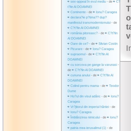
sex-appeal în evul mediu
- de
C?
T
t?lin Al DOAMNEI
Continente
- de
Ionu? Caragea
o
declara?ie p?tima?? dup?
manifestul transmodernismului
- de
t
C?t?lin Al DOAMNEI
românia pitoreasc?
- de
C?t?lin
v
Al DOAMNEI
Oare de ce?
- de
Silvian Costin
I
Picurare
- de
Ionu? Caragea
supraomul
- de
C?t?lin Al
DOAMNEI
cu sorcova pe gange la varunasi
-
de
C?t?lin Al DOAMNEI
cununa anului
- de
C?t?lin Al
DOAMNEI
Colind pentru mama
- de
Teodor
Dume
Ho?ul din visul adânc
- de
Ionu?
Caragea
Vr?jitorul din imperiul hârtiei
- de
Ionu? Caragea
Îmblânzirea nimicului
- de
Ionu?
Caragea
patria mea ierusalimul (1)
- de