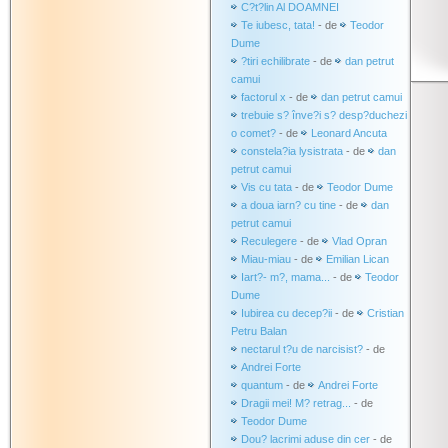
C?t?lin Al DOAMNEI
Te iubesc, tata!
- de
Teodor
Dume
?tiri echilibrate
- de
dan petrut
camui
factorul x
- de
dan petrut camui
trebuie s? înve?i s? desp?duchezi
o comet?
- de
Leonard Ancuta
constela?ia lysistrata
- de
dan
petrut camui
Vis cu tata
- de
Teodor Dume
a doua iarn? cu tine
- de
dan
petrut camui
Reculegere
- de
Vlad Opran
Miau-miau
- de
Emilian Lican
Iart?- m?, mama...
- de
Teodor
Dume
Iubirea cu decep?ii
- de
Cristian
Petru Balan
nectarul t?u de narcisist?
- de
Andrei Forte
quantum
- de
Andrei Forte
Dragii mei! M? retrag...
- de
Teodor Dume
Dou? lacrimi aduse din cer
- de