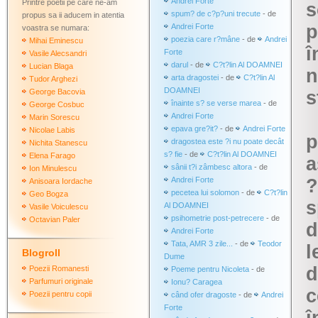
Andrei Forte
Printre poetii pe care ne-am
s
spum? de c?p?uni trecute
- de
propus sa ii aducem in atentia
p
Andrei Forte
voastra se numara:
poezia care r?mâne
- de
Andrei
Mihai Eminescu
î
Forte
Vasile Alecsandri
darul
- de
C?t?lin Al DOAMNEI
Lucian Blaga
n
arta dragostei
- de
C?t?lin Al
Tudor Arghezi
DOAMNEI
George Bacovia
s
înainte s? se verse marea
- de
George Cosbuc
Andrei Forte
Marin Sorescu
epava gre?it?
- de
Andrei Forte
Nicolae Labis
p
dragostea este ?i nu poate decât
Nichita Stanescu
s? fie
- de
C?t?lin Al DOAMNEI
Elena Farago
a
sânii t?i zâmbesc altora
- de
Ion Minulescu
Andrei Forte
?
Anisoara Iordache
pecetea lui solomon
- de
C?t?lin
Geo Bogza
s
Al DOAMNEI
Vasile Voiculescu
psihometrie post-petrecere
- de
Octavian Paler
d
Andrei Forte
Tata, AMR 3 zile...
- de
Teodor
l
Blogroll
Dume
d
Poezii Romanesti
Poeme pentru Nicoleta
- de
Parfumuri originale
Ionu? Caragea
c
Poezii pentru copii
când ofer dragoste
- de
Andrei
Forte