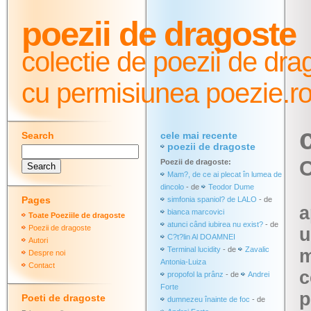
poezii de dragoste
colectie de poezii de dra
cu permisiunea poezie.r
Search
cele mai recente
poezii de dragoste
C
Poezii de dragoste:
Mam?, de ce ai plecat în lumea de
dincolo
- de
Teodor Dume
Pages
simfonia spaniol? de LALO
- de
a
bianca marcovici
Toate Poeziile de dragoste
atunci când iubirea nu exist?
- de
Poezii de dragoste
u
C?t?lin Al DOAMNEI
Autori
Terminal lucidity
- de
Zavalic
m
Despre noi
Antonia-Luiza
Contact
c
propofol la prânz
- de
Andrei
Forte
p
Poeti de dragoste
dumnezeu înainte de foc
- de