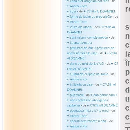
î
când ofer dragoste cer?esc
- de
Andrei Forte
r
irozii
- de
C?t?lin Al DOAMNEI
forme de iubire cu prescrip?ie
- de
Andrei Forte
s
ie?ire din utopia
- de
C?t?lin Al
DOAMNEI
n
sunt nebun, complet nebun
- de
c
Leonard Ancuta
patruzeci de zile ?i patruzeci de
i
nop?i siameze la alep
- de
C?t?lin
Al DOAMNEI
î
dans cu miei albi juc?u?i
- de
C?
t?lin Al DOAMNEI
p
cu buzele cr?pate de somn
- de
c
Andrei Forte
în livada cu vise
- de
C?t?lin Al
d
DOAMNEI
p?s?rarul
- de
dan petrut camui
u
une confession aborigčne ŕ
canberra
- de
C?t?lin Al DOAMNEI
c
pedeapsa mea e s? te cred
- de
c
Andrei Forte
adormi neterminat?-n abis
- de
Andrei Forte
T