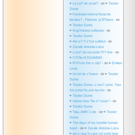
La col? de strad?
- de
Teodor
Dume
Festivalul Interna?ional de
literatur? , Filstreet, la B?bana
- de
Teodor Dume
Rug?mintea sufletului
- de
Teodor Dume
Am s?-?i s?rut sufletul
- de
Zavalic Antonia-Luiza
o sut? de secunde f?r? tine
- de
C?t?lin Al DOAMNEI
R?t?cire într-o clip?
- de
Emilian
Lican
Un fel de c?utare
- de
Teodor
Dume
Teodor Dume, o nou? carte: Tata
îmi vorbe?te prin lacrimi
- de
Teodor Dume
mama mea ?tia s? moar?
- de
Teodor Dume
Tata, AMR 3 zile
- de
Teodor
Dume
The days of my humble human
heart
- de
Zavalic Antonia-Luiza
azi e ziua în care voi vorbi doar