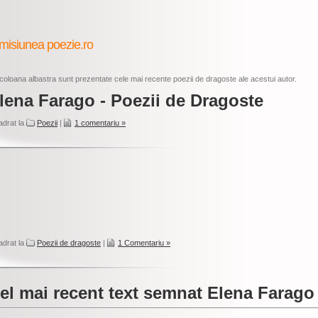
misiunea poezie.ro
coloana albastra sunt prezentate cele mai recente poezii de dragoste ale acestui autor.
lena Farago - Poezii de Dragoste
adrat la
Poezii
|
1 comentariu »
adrat la
Poezii de dragoste
|
1 Comentariu »
el mai recent text semnat Elena Farago