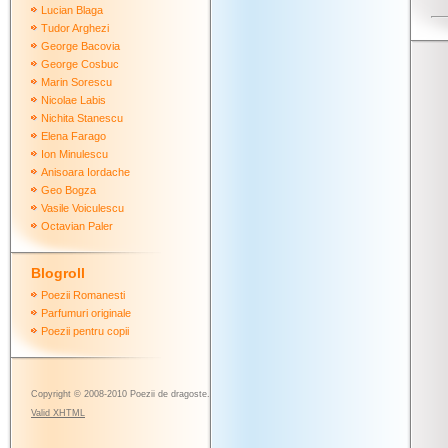
Lucian Blaga
Tudor Arghezi
George Bacovia
George Cosbuc
Marin Sorescu
Nicolae Labis
Nichita Stanescu
Elena Farago
Ion Minulescu
Anisoara Iordache
Geo Bogza
Vasile Voiculescu
Octavian Paler
Blogroll
Poezii Romanesti
Parfumuri originale
Poezii pentru copii
Copyright © 2008-2010 Poezii de dragoste.
Valid
XHTML