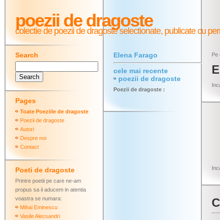
poezii de dragoste
colectie de poezii de dragoste selectionate,
publicate cu per
Search
Elena Farago
Pe 
E
cele mai recente
poezii de dragoste
Inc
Poezii de dragoste :
Pages
Toate Poeziile de dragoste
Poezii de dragoste
Autori
Despre noi
Contact
Inc
Poeti de dragoste
Printre poetii pe care ne-am
propus sa ii aducem in atentia
voastra se numara:
C
Mihai Eminescu
Vasile Alecsandri